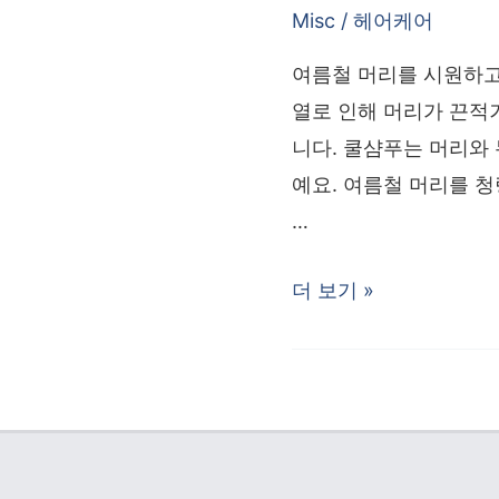
Misc
/
헤어케어
여름철 머리를 시원하고
열로 인해 머리가 끈적
니다. 쿨샴푸는 머리와
예요. 여름철 머리를 
…
쿨
더 보기 »
샴
푸
추
천
인