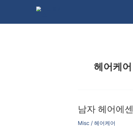
콘
텐
츠
로
건
너
뛰
헤어케어
기
남자 헤어에센
Misc
/
헤어케어