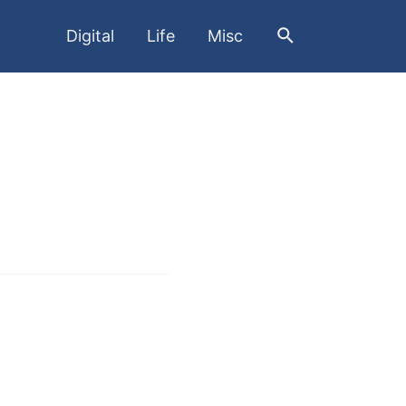
검
Digital
Life
Misc
색