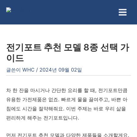
콘
텐
Main
츠
Men
로
건
전기포트 추천 모델 8종 선택 가
너
이드
뛰
기
글쓴이
WHC
/
2024년 09월 02일
차 한 잔을 마시거나 간단한 요리를 할 때, 전기포트만큼
유용한 가전제품은 없죠. 빠르게 물을 끓여주고, 바쁜 아
침에도 시간을 절약해줘요. 이번 주제는 바로 우리 삶을
편리하게 해주는 전기포트입니다.
먼저 전기포트 추천 모델과 다양한 제품들을 소개할게요.