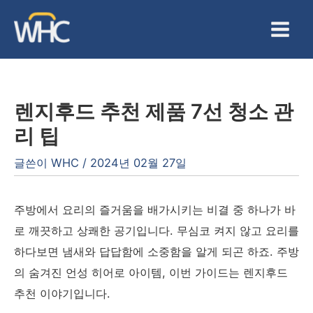
콘
텐
Main
츠
Men
로
건
렌지후드 추천 제품 7선 청소 관
너
리 팁
뛰
기
글쓴이
WHC
/
2024년 02월 27일
주방에서 요리의 즐거움을 배가시키는 비결 중 하나가 바
로 깨끗하고 상쾌한 공기입니다. 무심코 켜지 않고 요리를
하다보면 냄새와 답답함에 소중함을 알게 되곤 하죠. 주방
의 숨겨진 언성 히어로 아이템, 이번 가이드는 렌지후드
추천 이야기입니다.